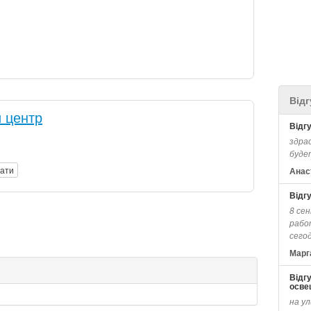
Відг
 центр
Відг
здрас
буде
вати
Анас
Відг
8 сен
рабо
сегод
Марг
Відг
осве
на ул