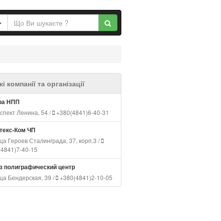
і компанії та організації
ра НПП
спект Ленина, 54 /
+380(4841)6-40-31
текс-Ком ЧП
а Героев Сталинграда, 37, корп.3 /
(4841)7-40-15
з полиграфический центр
ца Бендерская, 39 /
+380(4841)2-10-05