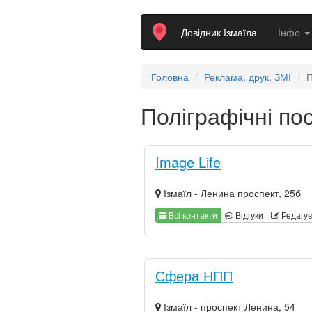
Довідник Ізмаїла
Інфо
Головна
Реклама, друк, ЗМІ
П
Поліграфічні пос
Image Life
Ізмаїл - Ленина проспект, 25б
Всі контакти
Відгуки
Редагу
Сфера НПП
Ізмаїл - проспект Ленина, 54