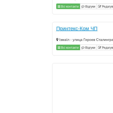
Всі контакти
Відгуки
Редагу
Принтекс-Ком ЧП
Ізмаїл - улица Героев Сталингра
Всі контакти
Відгуки
Редагу