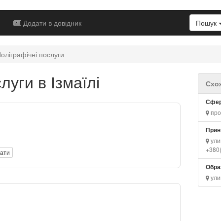
Додати в довідник
Пошук
оліграфічні послуги
луги в Ізмаїлі
Схож
Сфе
про
Прин
улиц
+380
вати
Обра
ули