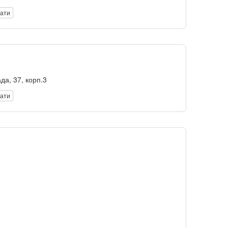
вати
да, 37, корп.3
вати