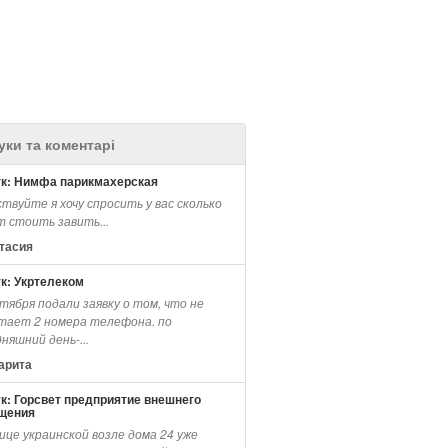
уки та коментарі
ук: Нимфа парикмахерская
твуйте я хочу спросить у вас сколько
т стоить завить...
тасия
ук: Укртелеком
тября подали заявку о том, что не
тает 2 номера телефона. по
няшний день-...
арита
ук: Горсвет предприятие внешнего
щения
ице украинской возле дома 24 уже